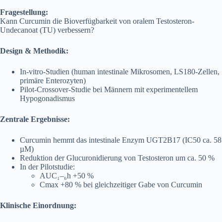
Fragestellung:
Kann Curcumin die Bioverfügbarkeit von oralem Testosteron-
Undecanoat (TU) verbessern?
Design & Methodik:
In-vitro-Studien (human intestinale Mikrosomen, LS180-Zellen,
primäre Enterozyten)
Pilot-Crossover-Studie bei Männern mit experimentellem
Hypogonadismus
Zentrale Ergebnisse:
Curcumin hemmt das intestinale Enzym UGT2B17 (IC50 ca. 58
µM)
Reduktion der Glucuronidierung von Testosteron um ca. 50 %
In der Pilotstudie:
AUC₁–₆h +50 %
Cmax +80 % bei gleichzeitiger Gabe von Curcumin
Klinische Einordnung: