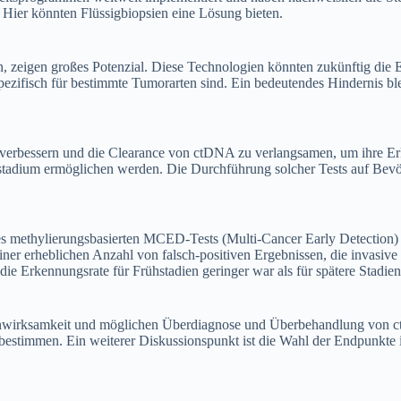
 Hier könnten Flüssigbiopsien eine Lösung bieten.
, zeigen großes Potenzial. Diese Technologien könnten zukünftig die 
pezifisch für bestimmte Tumorarten sind. Ein bedeutendes Hindernis b
 verbessern und die Clearance von ctDNA zu verlangsamen, um ihre Erk
dium ermöglichen werden. Die Durchführung solcher Tests auf Bevölk
ethylierungsbasierten MCED-Tests (Multi-Cancer Early Detection) fü
iner erheblichen Anzahl von falsch-positiven Ergebnissen, die invasive
ie Erkennungsrate für Frühstadien geringer war als für spätere Stadien
tenwirksamkeit und möglichen Überdiagnose und Überbehandlung von ct
estimmen. Ein weiterer Diskussionspunkt ist die Wahl der Endpunkte in