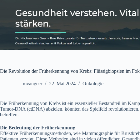
Zum
Inhalt
springen
Die Revolution der Früherkennung von Krebs: Flüssigbiopsien im Fok
mvangeer
22. Mai 2024
Onkologie
Die Früherkennung von Krebs ist ein essenzieller Bestandteil im Kam
Tumor-DNA (ctDNA) abzielen, könnten das Spielfeld revolutionieren. D
betreffen.
Die Bedeutung der Früherkennung
Effektive Früherkennungsmethoden, wie Mammographie für Brustkrebs 
Patienten gezeigt. Diese Methoden sind in vielen öffentlichen Gesund