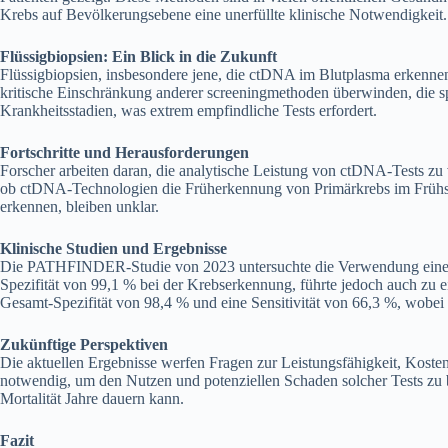
Krebs auf Bevölkerungsebene eine unerfüllte klinische Notwendigkeit.
Flüssigbiopsien: Ein Blick in die Zukunft
Flüssigbiopsien, insbesondere jene, die ctDNA im Blutplasma erkennen
kritische Einschränkung anderer screeningmethoden überwinden, die s
Krankheitsstadien, was extrem empfindliche Tests erfordert.
Fortschritte und Herausforderungen
Forscher arbeiten daran, die analytische Leistung von ctDNA-Tests zu
ob ctDNA-Technologien die Früherkennung von Primärkrebs im Frühsta
erkennen, bleiben unklar.
Klinische Studien und Ergebnisse
Die PATHFINDER-Studie von 2023 untersuchte die Verwendung eines m
Spezifität von 99,1 % bei der Krebserkennung, führte jedoch auch zu e
Gesamt-Spezifität von 98,4 % und eine Sensitivität von 66,3 %, wobei d
Zukünftige Perspektiven
Die aktuellen Ergebnisse werfen Fragen zur Leistungsfähigkeit, Kos
notwendig, um den Nutzen und potenziellen Schaden solcher Tests zu b
Mortalität Jahre dauern kann.
Fazit