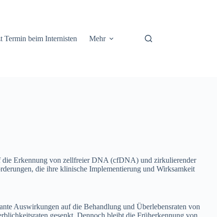
t Termin beim Internisten
Mehr
uf die Erkennung von zellfreier DNA (cfDNA) und zirkulierender
orderungen, die ihre klinische Implementierung und Wirksamkeit
ikante Auswirkungen auf die Behandlung und Überlebensraten von
erblichkeitsraten gesenkt. Dennoch bleibt die Früherkennung von