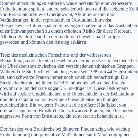
Routineuntersuchungen entdeckt, was einerseits für eine verbesserte
Früherkennung spricht, andererseits jedoch auch auf die steigende Zahl
von Risikofaktoren wie Übergewicht, Alkoholkonsum und
Veränderungen in der reproduktiven Gesundheit hinweist.
Beispielsweise führen spätere Schwangerschaften oder das Ausbleiben
einer Schwangerschaft zu einem erhöhten Risiko für diese Krebsart.
All diese Faktoren sind in der modernen Gesellschaft häufiger
geworden und könnten den Anstieg erklären.
Trotz des medizinischen Fortschritts und der verbesserten
Behandlungsmöglichkeiten bestehen weiterhin große Unterschiede bei
der Überlebensrate zwischen den verschiedenen ethnischen Gruppen.
Während die Sterblichkeitsrate insgesamt seit 1989 um 44 % gesunken
ist, sind schwarze Frauen immer noch erheblich benachteiligt. Die
Sterblichkeitsrate bei ihnen ist 38 % höher als bei weißen Frauen,
obwohl die Inzidenzrate sogar 5 % niedriger ist. Diese Diskrepanz
wird auf soziale Ungleichheiten und Unterschiede in der Behandlung
und dem Zugang zu hochwertigen Gesundheitseinrichtungen
zurückgeführt. Ein weiterer Faktor ist die größere Häufigkeit von
dreifach-negativem Brustkrebs bei schwarzen Frauen, eine besonders
aggressive Form von Brustkrebs, die schwerer zu behandeln ist​.
Der Anstieg von Brustkrebs bei jüngeren Frauen zeigt, wie wichtig
Früherkennung und präventive Maßnahmen sind. Mammographien