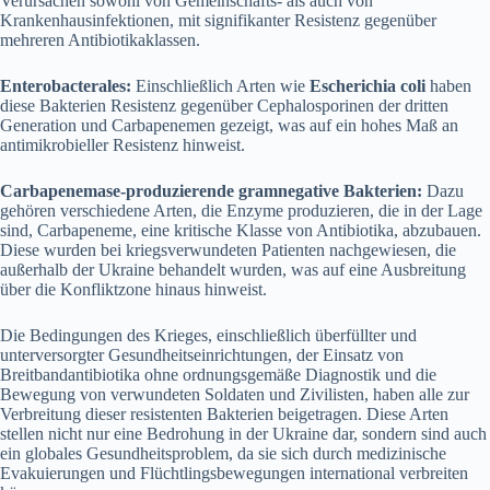
Verursachen sowohl von Gemeinschafts- als auch von
Krankenhausinfektionen, mit signifikanter Resistenz gegenüber
mehreren Antibiotikaklassen.
Enterobacterales:
Einschließlich Arten wie
Escherichia coli
haben
diese Bakterien Resistenz gegenüber Cephalosporinen der dritten
Generation und Carbapenemen gezeigt, was auf ein hohes Maß an
antimikrobieller Resistenz hinweist.
Carbapenemase-produzierende gramnegative Bakterien:
Dazu
gehören verschiedene Arten, die Enzyme produzieren, die in der Lage
sind, Carbapeneme, eine kritische Klasse von Antibiotika, abzubauen.
Diese wurden bei kriegsverwundeten Patienten nachgewiesen, die
außerhalb der Ukraine behandelt wurden, was auf eine Ausbreitung
über die Konfliktzone hinaus hinweist.
Die Bedingungen des Krieges, einschließlich überfüllter und
unterversorgter Gesundheitseinrichtungen, der Einsatz von
Breitbandantibiotika ohne ordnungsgemäße Diagnostik und die
Bewegung von verwundeten Soldaten und Zivilisten, haben alle zur
Verbreitung dieser resistenten Bakterien beigetragen. Diese Arten
stellen nicht nur eine Bedrohung in der Ukraine dar, sondern sind auch
ein globales Gesundheitsproblem, da sie sich durch medizinische
Evakuierungen und Flüchtlingsbewegungen international verbreiten